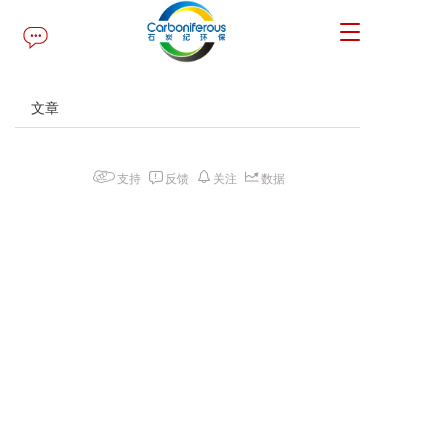
T
o
g
g
文章
l
e
n
a
支持
反馈
关注
数据
v
i
g
a
t
i
o
n