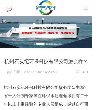
T
o
g
g
l
e
n
a
v
i
g
杭州石炭纪环保科技有限公司怎么样？
a
t
发布日期：2020-11-02 14:23:53
2481
i
o
n
杭州石炭纪环保科技有限公司核心团队由浙江
省千人计划专家等在环保水处理领域拥有二十
年以上丰富经验的专业人员组成，通过自行研