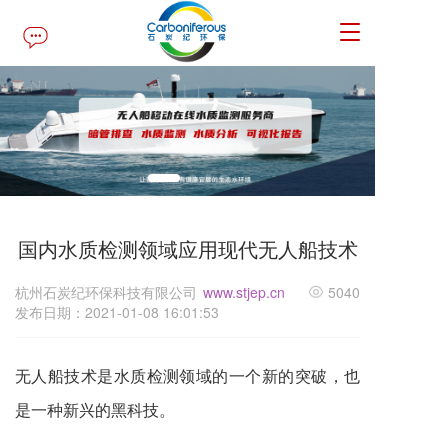
T
o
g
g
l
e
n
a
v
i
g
国内水质检测领域应用现代无人船技术
a
t
杭州石炭纪环保科技有限公司
www.stjep.cn
5040
i
发布日期：2021-01-08 16:01:53
o
n
无人船技术是水质检测领域的一个新的突破，也
是一种新兴的黑科技。